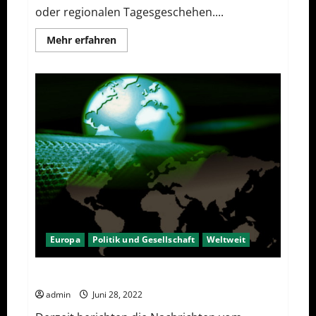
oder regionalen Tagesgeschehen....
Mehr
Mehr erfahren
Informationen
über
Kein
Interesse
an
Politik?
Europa
Politik und Gesellschaft
Weltweit
Das Imperium geht zurück
admin
Juni 28, 2022