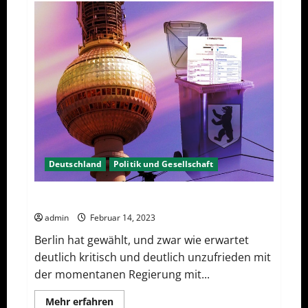
–
wirtschaftliche
Vernichtungswaffen
Deutschland
Politik und Gesellschaft
Berlin hat gewählt, aber was nun?
admin
Februar 14, 2023
Berlin hat gewählt, und zwar wie erwartet
deutlich kritisch und deutlich unzufrieden mit
der momentanen Regierung mit...
Mehr
Mehr erfahren