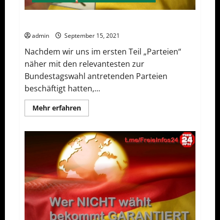
Die Qual mit der Wahl (Möglichkeiten)
admin
September 15, 2021
Nachdem wir uns im ersten Teil „Parteien“
näher mit den relevantesten zur
Bundestagswahl antretenden Parteien
beschäftigt hatten,...
Mehr
Mehr erfahren
Informationen
über
Die
Qual
mit
der
Wahl
(Möglichkeiten)