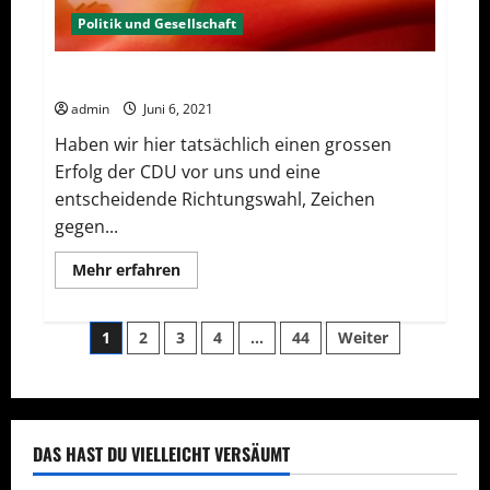
Politik und Gesellschaft
Wahljahr 2021 – Landtagswahl in Sachsen-Anhalt
admin
Juni 6, 2021
Haben wir hier tatsächlich einen grossen
Erfolg der CDU vor uns und eine
entscheidende Richtungswahl, Zeichen
gegen...
Mehr
Mehr erfahren
Informationen
über
Wahljahr
Seitennummerierung
2021
1
2
3
4
…
44
Weiter
–
Landtagswahl
der
in
Sachsen-
Anhalt
Beiträge
DAS HAST DU VIELLEICHT VERSÄUMT