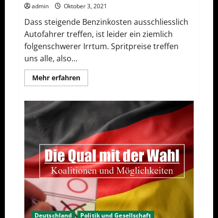
admin
Oktober 3, 2021
Dass steigende Benzinkosten ausschliesslich
Autofahrer treffen, ist leider ein ziemlich
folgenschwerer Irrtum. Spritpreise treffen
uns alle, also...
Mehr
Mehr erfahren
Informationen
über
Hohe
Spritpreise
–
Nur
Problem
der
Autofahrer?
Deutschland
Politik und Gesellschaft