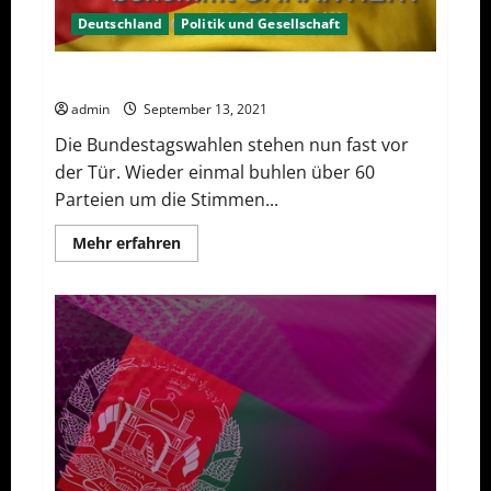
Deutschland
Politik und Gesellschaft
Von der Qual mit der Wahl (die Parteien)
admin
September 13, 2021
Die Bundestagswahlen stehen nun fast vor
der Tür. Wieder einmal buhlen über 60
Parteien um die Stimmen...
Mehr
Mehr erfahren
Informationen
über
Von
der
Qual
mit
der
Wahl
(die
Parteien)