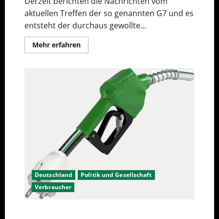
Derzeit berichten die Nachrichten vom
aktuellen Treffen der so genannten G7 und es
entsteht der durchaus gewollte...
Mehr
Mehr erfahren
Informationen
über
Das
Imperium
geht
zurück
Deutschland
Politik und Gesellschaft
Verbraucher
Hohe Spritpreise – Nur Problem der Autofahrer?