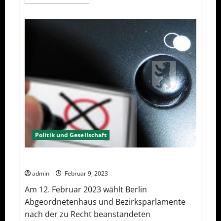
Informationen
über
Berlin
hat
gewählt,
aber
was
nun?
Politik und Gesellschaft
Wahlwiederholung Berlin 2023 – Was wählen?
admin
Februar 9, 2023
Am 12. Februar 2023 wählt Berlin
Abgeordnetenhaus und Bezirksparlamente
nach der zu Recht beanstandeten