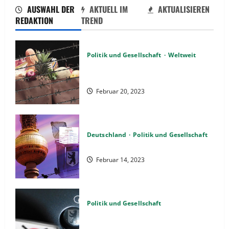
AUSWAHL DER
AKTUELL IM
AKTUALISIEREN
REDAKTION
TREND
Politik und Gesellschaft
Weltweit
Sanktionen – wirtschaftliche
Vernichtungswaffen
Februar 20, 2023
Deutschland
Politik und Gesellschaft
Berlin hat gewählt, aber was nun?
Februar 14, 2023
Politik und Gesellschaft
Wahlwiederholung Berlin 2023 – Was
wählen?