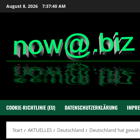
Zum
August 8, 2026
7:37:41 AM
Inhalt
springen
COOKIE-RICHTLINIE (EU)
DATENSCHUTZERKLÄRUNG
IMPR
Start
AKTUELLES
Deutschland
Deutschland hat gewäh