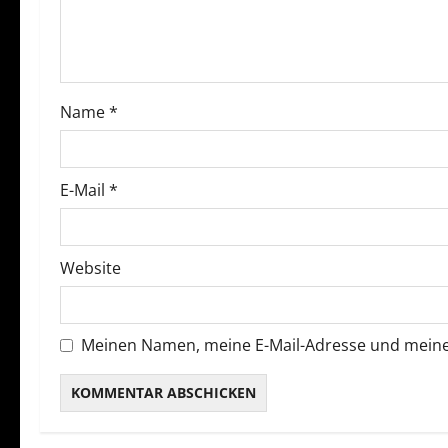
v
i
g
Name
*
a
t
E-Mail
*
i
o
Website
n
Meinen Namen, meine E-Mail-Adresse und meine