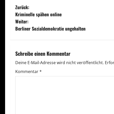
B
Zurück:
Kriminelle spähen online
e
Weiter:
i
Berliner Sozialdemokratie ungehalten
t
r
Schreibe einen Kommentar
a
Deine E-Mail-Adresse wird nicht veröffentlicht.
Erfo
g
Kommentar
*
s
n
a