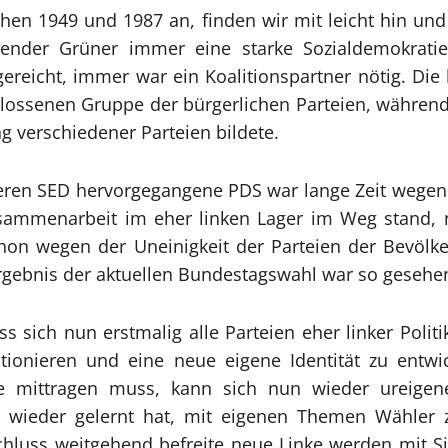
chen 1949 und 1987 an, finden wir mit leicht hin u
erender Grüner immer eine starke Sozialdemokratie
ereicht, immer war ein Koalitionspartner nötig. Die
hlossenen Gruppe der bürgerlichen Parteien, während 
g verschiedener Parteien bildete.
ren SED hervorgegangene PDS war lange Zeit wegen id
Zusammenarbeit im eher linken Lager im Weg stand, 
chon wegen der Uneinigkeit der Parteien der Bevölk
Ergebnis der aktuellen Bundestagswahl war so gesehe
ss sich nun erstmalig alle Parteien eher linker Pol
tionieren und eine neue eigene Identität zu entwi
isse mittragen muss, kann sich nun wieder ureig
es wieder gelernt hat, mit eigenen Themen Wähler z
luss weitgehend befreite neue Linke werden mit Si