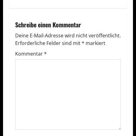
i
t
r
Schreibe einen Kommentar
a
Deine E-Mail-Adresse wird nicht veröffentlicht.
Erforderliche Felder sind mit
*
markiert
g
Kommentar
*
s
n
a
v
i
g