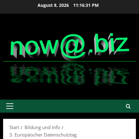
Zum
August 8, 2026
11:16:32 PM
Inhalt
springen
Primäres
Menü
Start
Bildung und Info
3. Europäischer Datenschutztag