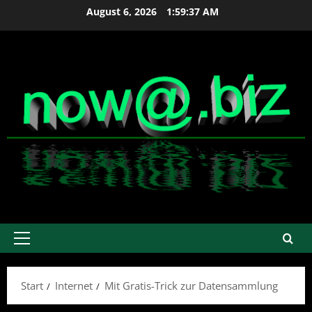
Zum
August 6, 2026
1:59:38 AM
Inhalt
springen
Primäres
Menü
Start
Internet
Mit Gratis-Trick zur Datensammlung