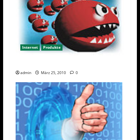
Internet
Produkte
Maximale Sicherheit mit Avira AntiVir 10
admin
März 25, 2010
0