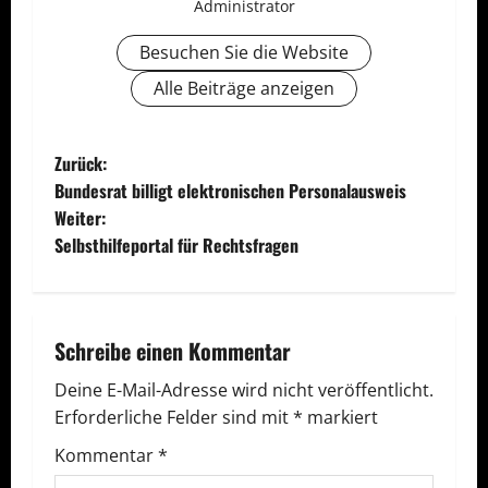
Administrator
Besuchen Sie die Website
Alle Beiträge anzeigen
B
Zurück:
Bundesrat billigt elektronischen Personalausweis
e
Weiter:
Selbsthilfeportal für Rechtsfragen
i
t
r
Schreibe einen Kommentar
a
Deine E-Mail-Adresse wird nicht veröffentlicht.
Erforderliche Felder sind mit
*
markiert
g
Kommentar
*