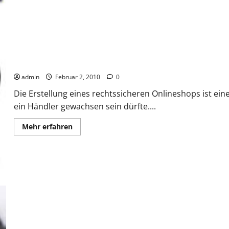
Tipps für abmahnsichere Onlineshops
admin
Februar 2, 2010
0
Die Erstellung eines rechtssicheren Onlineshops ist e
ein Händler gewachsen sein dürfte....
Mehr
Mehr erfahren
Informationen
über
Tipps
für
abmahnsichere
Onlineshops
Droht neue Abmahnwelle?