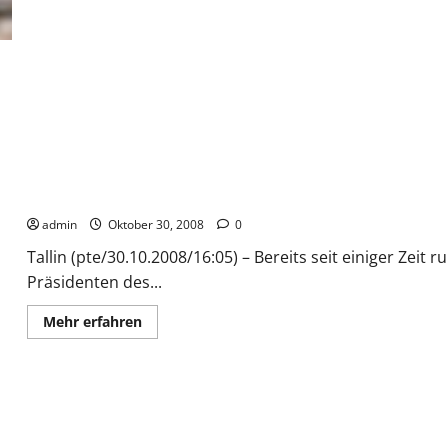
ICANN gegen Cybercrime
admin
Oktober 30, 2008
0
Tallin (pte/30.10.2008/16:05) – Bereits seit einiger Zei
Präsidenten des...
Mehr
Mehr erfahren
Informationen
über
ICANN
gegen
Cybercrime