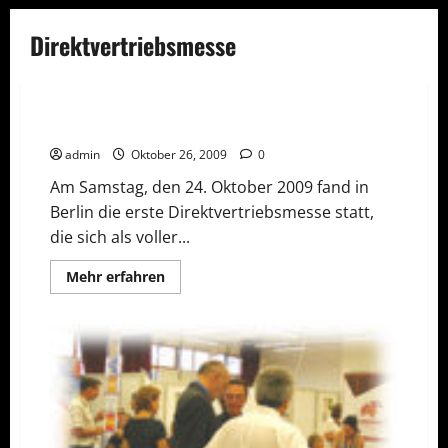
Direktvertriebsmesse
NACHRICHTEN
Die erste Direktvertriebsmesse in Berlin
admin
Oktober 26, 2009
0
Am Samstag, den 24. Oktober 2009 fand in
Berlin die erste Direktvertriebsmesse statt,
die sich als voller...
Mehr
Mehr erfahren
Informationen
über
Die
erste
Direktvertriebsmesse
in
Berlin