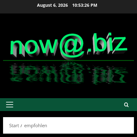
Zum
August 6, 2026
10:53:27 PM
Inhalt
springen
Primäres
Menü
Start
empfohlen