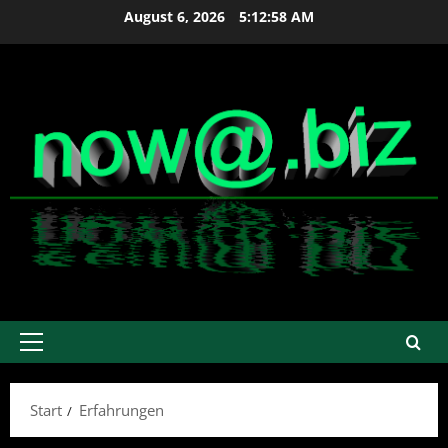
Zum
August 6, 2026
5:12:59 AM
Inhalt
springen
Primäres
Menü
Start
Erfahrungen