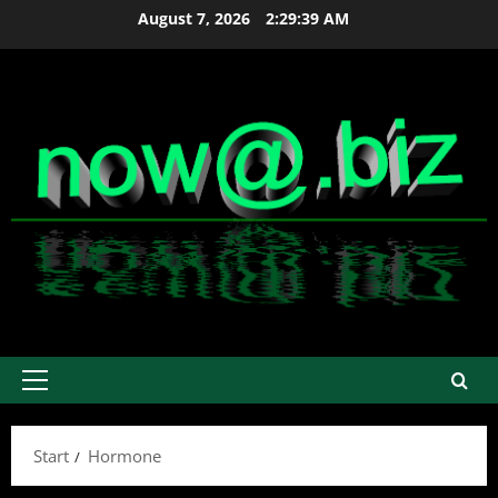
Zum
August 7, 2026
2:29:39 AM
Inhalt
springen
Primäres
Menü
Start
Hormone