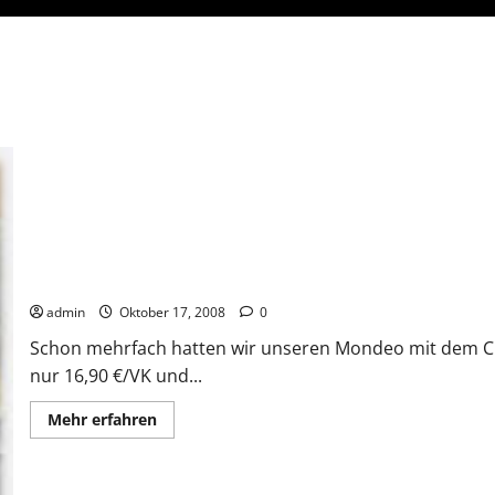
Autoputz und Autoschutz mühelos einfach und super günstig!
admin
Oktober 17, 2008
0
Schon mehrfach hatten wir unseren Mondeo mit dem CD
nur 16,90 €/VK und...
Mehr
Mehr erfahren
Informationen
über
Autoputz
und