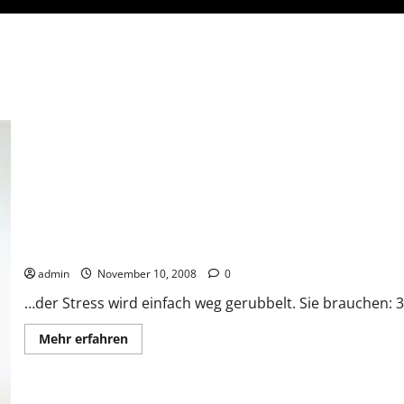
Die Haut wird schön zart und…
admin
November 10, 2008
0
…der Stress wird einfach weg gerubbelt. Sie brauchen: 3 
Mehr
Mehr erfahren
Informationen
über
Die
Haut
wird