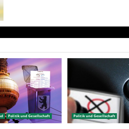
schön
zart
und…
nd
Politik und Gesellschaft
Politik und Gesellschaft