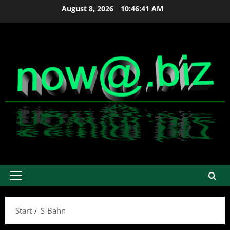
Zum
August 8, 2026
10:46:41 AM
Inhalt
springen
Primäres
Menü
Start
S-Bahn