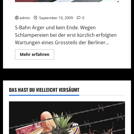
Wieder Ärger bei der Berliner S-Bahn
admin
September 10, 2009
0
S-Bahn Ärger und kein Ende. Wegen
Schlampereien bei der erst kürzlich erfolgten
Wartungen eines Grossteils der Berliner...
Mehr
Mehr erfahren
Informationen
über
Wieder
Ärger
bei
der
Berliner
S-
DAS HAST DU VIELLEICHT VERSÄUMT
Bahn