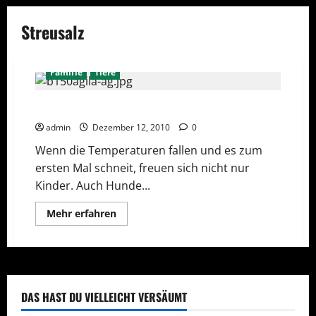
Streusalz
Familie
Tiere
Auf gesunden Pfoten durch den Winter
admin
Dezember 12, 2010
0
Wenn die Temperaturen fallen und es zum
ersten Mal schneit, freuen sich nicht nur
Kinder. Auch Hunde...
Mehr
Mehr erfahren
Informationen
über
Auf
gesunden
Pfoten
durch
den
Winter
DAS HAST DU VIELLEICHT VERSÄUMT