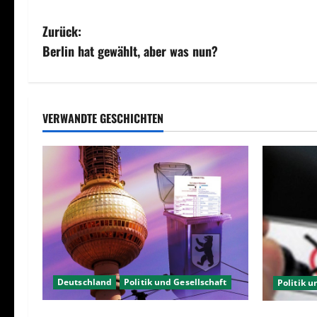
B
Zurück:
Berlin hat gewählt, aber was nun?
e
i
t
VERWANDTE GESCHICHTEN
r
a
g
s
n
Deutschland
Politik und Gesellschaft
Politik u
a