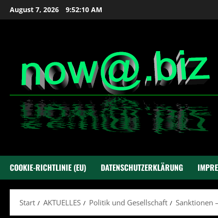
Zum
August 7, 2026
9:52:11 AM
Inhalt
springen
COOKIE-RICHTLINIE (EU)
DATENSCHUTZERKLÄRUNG
IMPR
Start
AKTUELLES
Politik und Gesellschaft
Sanktionen –