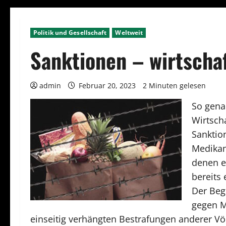
Politik und Gesellschaft
Weltweit
Sanktionen – wirtscha
admin
Februar 20, 2023
2 Minuten gelesen
So gena
Wirtsch
Sanktio
Medikam
denen e
bereits
Der Beg
gegen M
einseitig verhängten Bestrafungen anderer Vö