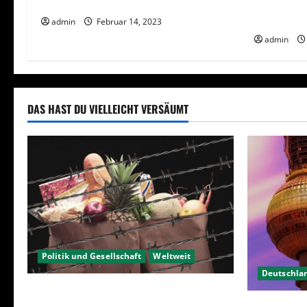
Berlin hat gewählt, aber was nun?
Wahlwiede
v
wählen?
admin
Februar 14, 2023
i
admin
g
a
DAS HAST DU VIELLEICHT VERSÄUMT
t
i
o
n
Politik und Gesellschaft
Weltweit
Deutschla
Sanktionen – wirtschaftliche