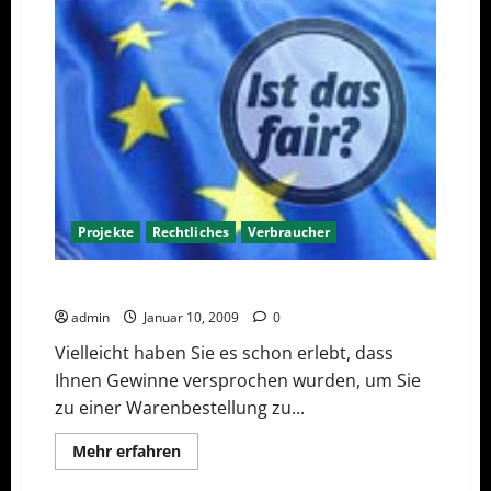
das
neue
Nachrichten-
und
Reise-
Portal
für
Europäer
Projekte
Rechtliches
Verbraucher
EU Initiative für Verbraucherschutz
admin
Januar 10, 2009
0
Vielleicht haben Sie es schon erlebt, dass
Ihnen Gewinne versprochen wurden, um Sie
zu einer Warenbestellung zu...
Mehr
Mehr erfahren
Informationen
über