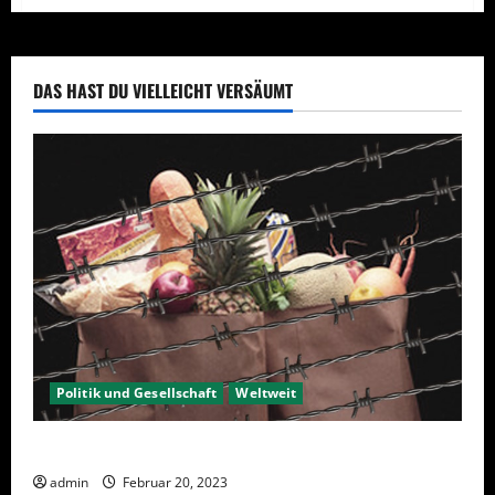
EU
Initiative
für
Verbraucherschutz
DAS HAST DU VIELLEICHT VERSÄUMT
Politik und Gesellschaft
Weltweit
Sanktionen – wirtschaftliche Vernichtungswaffen
admin
Februar 20, 2023