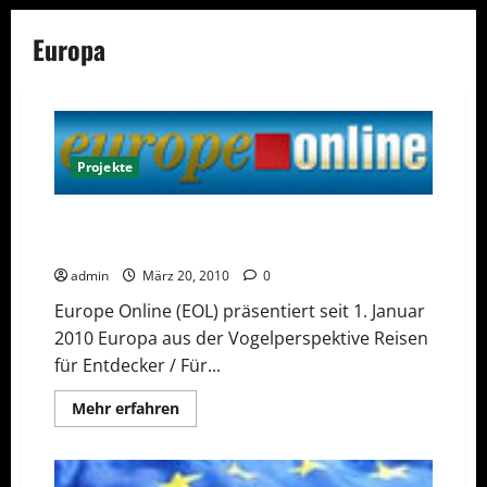
Europa
Projekte
Europe Online – das neue Nachrichten- und Reise-
Portal für Europäer
admin
März 20, 2010
0
Europe Online (EOL) präsentiert seit 1. Januar
2010 Europa aus der Vogelperspektive Reisen
für Entdecker / Für...
Mehr
Mehr erfahren
Informationen
über
Europe
Online
–