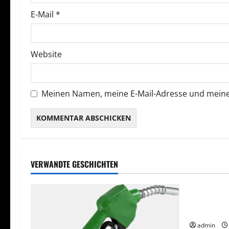
t
E-Mail
*
i
o
Website
n
Meinen Namen, meine E-Mail-Adresse und meine
VERWANDTE GESCHICHTEN
Rechtlic
Arbeiten S
Vergleichs
admin