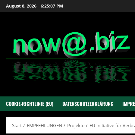
Zum
August 8, 2026
6:25:08 PM
Inhalt
springen
COOKIE-RICHTLINIE (EU)
DATENSCHUTZERKLÄRUNG
IMPR
Start
EMPFEHLUNGEN
Projekte
EU Initiative für Verb