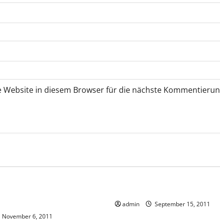
 Website in diesem Browser für die nächste Kommentierun
hes
Vorsicht Risiko!
Rechtliches
Vorsicht Risiko!
ie nicht mit Duft-
Vorsicht: Verzerrte Werbung
listen
admin
September 15, 2011
November 6, 2011