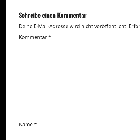
r
Schreibe einen Kommentar
a
Deine E-Mail-Adresse wird nicht veröffentlicht.
Erfo
g
Kommentar
*
s
n
a
v
i
g
Name
*
a