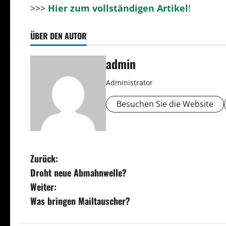
>>>
Hier zum vollständigen Artikel
!
ÜBER DEN AUTOR
admin
Administrator
Besuchen Sie die Website
B
Zurück:
Droht neue Abmahnwelle?
e
Weiter:
i
Was bringen Mailtauscher?
t