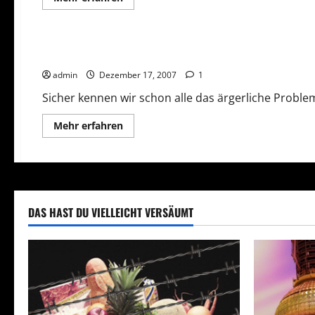
Informationen
über
Rechtliches
vorsicht
Vorsicht Risiko!
Abmahnfalle
Homepage
Verbotene Mail- und Telefonwerbung
admin
Dezember 17, 2007
1
Sicher kennen wir schon alle das ärgerliche Probl
Mehr
Mehr erfahren
Informationen
über
Verbotene
Mail-
und
Telefonwerbung
DAS HAST DU VIELLEICHT VERSÄUMT