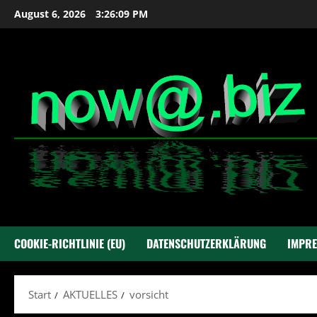
Zum
August 6, 2026
3:26:10 PM
Inhalt
springen
COOKIE-RICHTLINIE (EU)
DATENSCHUTZERKLÄRUNG
IMPR
Start
AKTUELLES
vorsicht