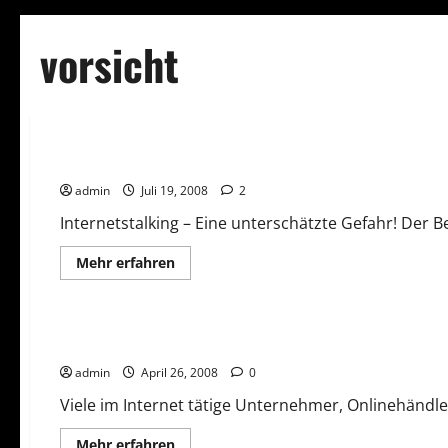
vorsicht
Social Media
vorsicht
Internetstalking – Eine unterschätzte Gefahr
admin
Juli 19, 2008
2
Internetstalking – Eine unterschätzte Gefahr! Der B
Mehr
Mehr erfahren
Informationen
über
Homepage und Webseiten
vorsicht
Vorsicht Risiko!
Internetstalking
–
Eine
Abmahnfalle Homepage
unterschätzte
Gefahr
admin
April 26, 2008
0
Viele im Internet tätige Unternehmer, Onlinehändl
Mehr
Mehr erfahren