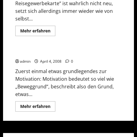
Reisegewerbekarte“ ist wahrlich nicht neu,
setzt sich allerdings immer wieder wie von
selbst...
Allgemeines
Frage und Antwort
Mehr
Mehr erfahren
Informationen
Network Marketing
Teamarbeit
über
Kaltakquise
und
Reisegewerbe
Wie sinnvoll sind Motivationstrainings?
admin
April 4, 2008
0
Zuerst einmal etwas grundlegendes zur
Motivation: Motivation bedeutet so viel wie
„Beweggrund“, beschreibt also den Grund,
etwas...
Mehr
Mehr erfahren
Informationen
über
Wie
sinnvoll
sind
Motivationstrainings?