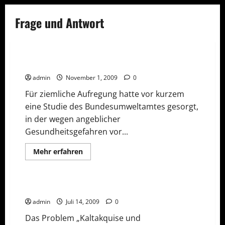
Frage und Antwort
Frage und Antwort
Verbraucher
Bergen Nanoprodukte Risiken?
admin
November 1, 2009
0
Für ziemliche Aufregung hatte vor kurzem
eine Studie des Bundesumweltamtes gesorgt,
in der wegen angeblicher
Gesundheitsgefahren vor...
Frage und Antwort
Rechtliches
Mehr
Mehr erfahren
Informationen
Vorsicht Risiko!
über
Bergen
Nanoprodukte
Risiken?
Kaltakquise und Reisegewerbe
admin
Juli 14, 2009
0
Das Problem „Kaltakquise und