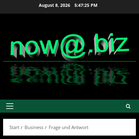
Zum
August 8, 2026
5:47:25 PM
Inhalt
springen
Primäres
Menü
Start
Business
Frage und Antwort