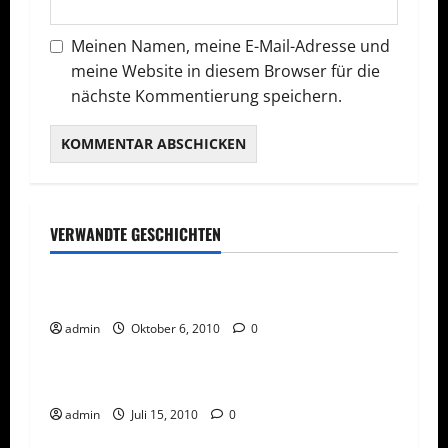
Meinen Namen, meine E-Mail-Adresse und
meine Website in diesem Browser für die
nächste Kommentierung speichern.
VERWANDTE GESCHICHTEN
Allgemeines
Unternehmer oder Unterlasser
admin
Oktober 6, 2010
0
Network Marketing
Social Media
Social Network für Network Marketing
admin
Juli 15, 2010
0
Network Marketing