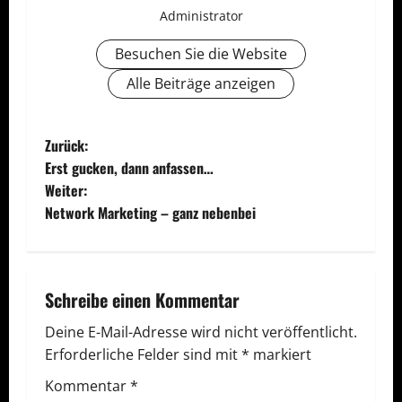
Administrator
Besuchen Sie die Website
Alle Beiträge anzeigen
B
Zurück:
Erst gucken, dann anfassen…
e
Weiter:
Network Marketing – ganz nebenbei
i
t
r
Schreibe einen Kommentar
a
Deine E-Mail-Adresse wird nicht veröffentlicht.
Erforderliche Felder sind mit
*
markiert
g
Kommentar
*