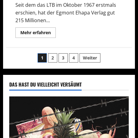
Seit dem das LTB im Oktober 1967 erstmals
erschien, hat der Egmont Ehapa Verlag gut
215 Millionen...
Mehr
Mehr erfahren
Informationen
über
Erfolgreichstes
Taschenbuch
der
Seitennummerierung
1
2
3
4
Weiter
Welt
Band
400
der
Beiträge
DAS HAST DU VIELLEICHT VERSÄUMT