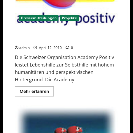
Pressemitteilungen
Projekte
Academy Positiv – mit Methode positiv denken
lernen
admin
April 12, 2010
0
Die Schweizer Organisation Academy Positiv
leistet Lebenshilfe zur Selbsthilfe mit hohem
humanitären und perspektivischen
Hintergrund. Die Academy...
Mehr
Mehr erfahren
Informationen
über
Academy
Positiv
–
mit
Methode
positiv
denken
lernen