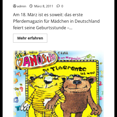
admin
März 8, 2011
0
Am 18. März ist es soweit: das erste
Pferdemagazin für Mädchen in Deutschland
feiert seine Geburtsstunde –...
Mehr
Mehr erfahren
Informationen
über
25
Jahre
„Wendy“
–
das
EPK
ist
da!