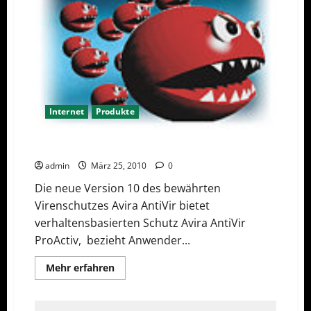
Internet
Produkte
Maximale Sicherheit mit Avira AntiVir 10
admin
März 25, 2010
0
Die neue Version 10 des bewährten
Virenschutzes Avira AntiVir bietet
verhaltensbasierten Schutz Avira AntiVir
ProActiv, bezieht Anwender...
Mehr
Mehr erfahren
Informationen
über
Maximale
Sicherheit