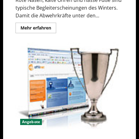
Rote Nasen, kalte Ohren und nasse Füße sind
typische Begleiterscheinungen des Winters.
Damit die Abwehrkräfte unter den...
Mehr
Mehr erfahren
Informationen
über
Fit
durch
den
Winter
mit
MOLKE
Angebote
Internet-Agenturen wählen affilinet zum besten