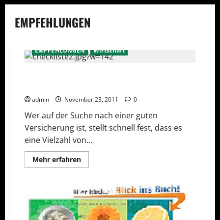
EMPFEHLUNGEN
EMPFEHLUNGEN
Wirtschaft
Sparpotentiale nutzen mit einem
Versicherungsvergleich
admin
November 23, 2011
0
Wer auf der Suche nach einer guten
Versicherung ist, stellt schnell fest, dass es
eine Vielzahl von...
Mehr
Mehr erfahren
Informationen
über
Sparpotentiale
nutzen
mit
einem
Versicherungsvergleich