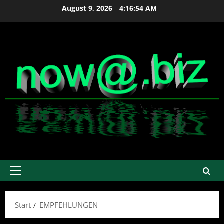
Zum
August 9, 2026
4:16:56 AM
Inhalt
springen
Primäres
Menü
Start
EMPFEHLUNGEN