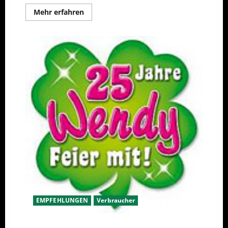
Mehr
Mehr erfahren
Informationen
über
Buchtipp
„Russische
Volksmedizin“
EMPFEHLUNGEN
Verbraucher
25 Jahre „Wendy“ – das EPK ist da!