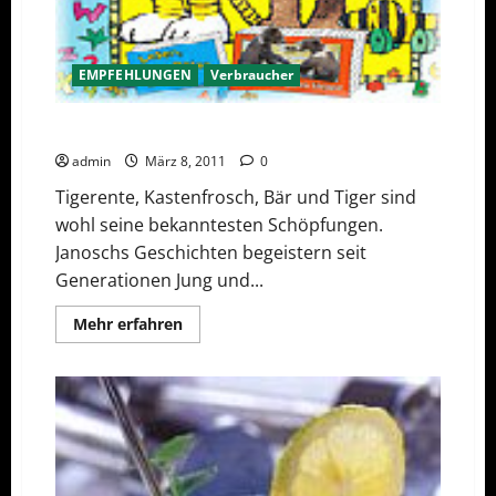
EMPFEHLUNGEN
Verbraucher
„Janosch – Das Magazin“ erscheint 15. März 2011
admin
März 8, 2011
0
Tigerente, Kastenfrosch, Bär und Tiger sind
wohl seine bekanntesten Schöpfungen.
Janoschs Geschichten begeistern seit
Generationen Jung und...
Mehr
Mehr erfahren
Informationen
über
„Janosch
–
Das
Magazin“
erscheint
15.
März
2011