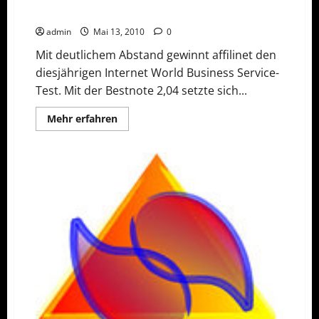
Affiliate-Netzwerk
admin
Mai 13, 2010
0
Mit deutlichem Abstand gewinnt affilinet den
diesjährigen Internet World Business Service-
Test. Mit der Bestnote 2,04 setzte sich...
Mehr
Mehr erfahren
Informationen
über
Internet-
Agenturen
wählen
affilinet
zum
besten
Affiliate-
Netzwerk