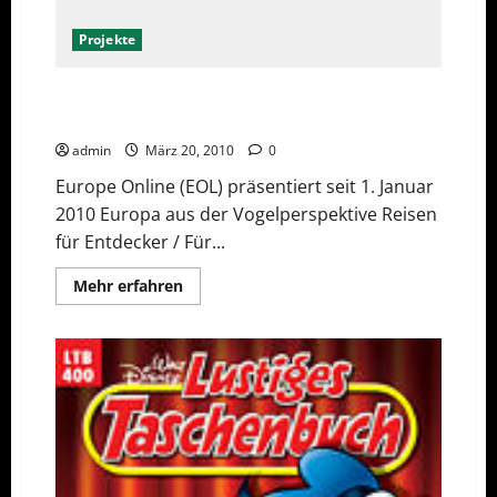
mit
Avira
AntiVir
Projekte
10
Europe Online – das neue Nachrichten- und Reise-
Portal für Europäer
admin
März 20, 2010
0
Europe Online (EOL) präsentiert seit 1. Januar
2010 Europa aus der Vogelperspektive Reisen
für Entdecker / Für...
Mehr
Mehr erfahren
Informationen
über
Europe
Online
–
das
neue
Nachrichten-
und
Reise-
Portal
für
Europäer