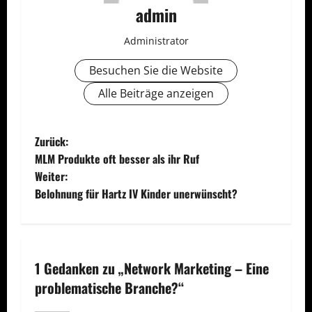
admin
Administrator
Besuchen Sie die Website
Alle Beiträge anzeigen
B
Zurück:
MLM Produkte oft besser als ihr Ruf
e
Weiter:
Belohnung für Hartz IV Kinder unerwünscht?
i
t
r
1 Gedanken zu „
Network Marketing – Eine
a
problematische Branche?
“