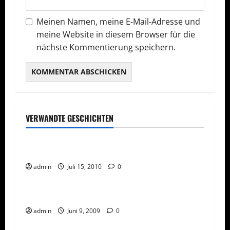
Meinen Namen, meine E-Mail-Adresse und
meine Website in diesem Browser für die
nächste Kommentierung speichern.
VERWANDTE GESCHICHTEN
Network Marketing
Social Media
Social Network für Network Marketing
admin
Juli 15, 2010
0
Network Marketing
Nicht das Rad neu erfinden
admin
Juni 9, 2009
0
Network Marketing