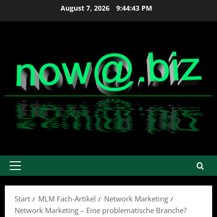
Zum
August 7, 2026
9:44:43 PM
Inhalt
springen
Primäres
Menü
Start
MLM Fach-Artikel
Network Marketing
Network Marketing – Eine problematische Branche?