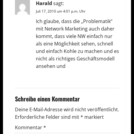
g
Harald
sagt:
Juli 17, 2010 um 4:01 p.m. Uhr
s
Ich glaube, dass die „Problematik“
n
mit Network Marketing auch daher
kommt, dass viele NW einfach nur
a
als eine Möglichkeit sehen, schnell
v
und einfach Kohle zu machen und es
nicht als richtiges Geschäftsmodell
i
ansehen und
g
ANTWORTEN
a
Schreibe einen Kommentar
t
Deine E-Mail-Adresse wird nicht veröffentlicht.
i
Erforderliche Felder sind mit
*
markiert
o
Kommentar
*