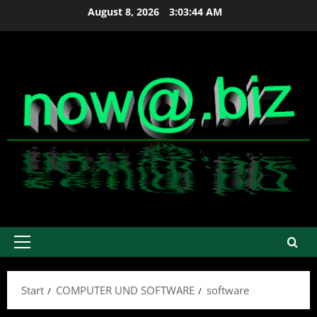
Zum
August 8, 2026
3:03:44 AM
Inhalt
springen
Primäres
Menü
Start
COMPUTER UND SOFTWARE
software