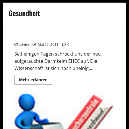
Gesundheit
ACHTUNG!
Gesundheit
Wundermittel gegen Darmkeim EHEC?
admin
Mai 25, 2011
0
Seit einigen Tagen schreckt uns der neu
aufgetauchte Darmkeim EHEC auf. Die
Wissenschaft ist sich noch uneinig,...
Mehr
Mehr erfahren
Informationen
über
Wundermittel
gegen
Darmkeim
EHEC?