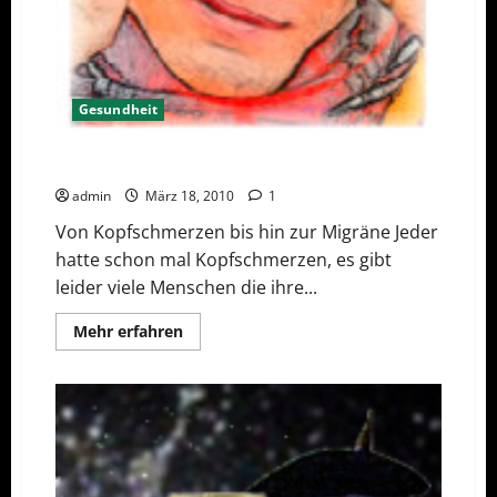
Gesundheit
Von Kopfschmerzen bis hin zur Migräne
admin
März 18, 2010
1
Von Kopfschmerzen bis hin zur Migräne Jeder
hatte schon mal Kopfschmerzen, es gibt
leider viele Menschen die ihre...
Mehr
Mehr erfahren
Informationen
über
Von
Kopfschmerzen
bis
hin
zur
Migräne