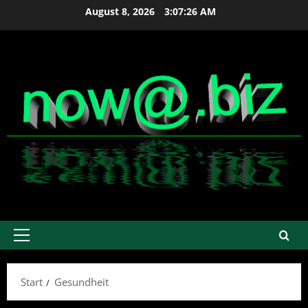
Zum
August 8, 2026
3:07:27 AM
Inhalt
springen
Primäres
Menü
Start
Gesundheit