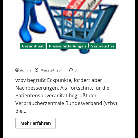
Gesundheit
Pressemitteilungen
Verbraucher
Bundesregierung stärkt Rechte der Patienten
admin
März 24, 2011
0
vzbv begrüßt Eckpunkte, fordert aber
Nachbesserungen. Als Fortschritt für die
Patientensouveränität begrüßt der
Verbraucherzentrale Bundesverband (vzbv)
die...
Mehr
Mehr erfahren
Informationen
über
Bundesregierung