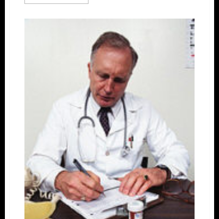
Informationen
über
Omega-
3-
Fettsäuren