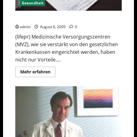
Gesundheit
Das Ende der klassischen Arztpraxis?
admin
August 6, 2009
0
(lifepr) Medizinische Versorgungszentren
(MVZ), wie sie verstärkt von den gesetzlichen
Krankenkassen eingerichtet werden, haben
nicht nur Vorteile....
Mehr
Mehr erfahren
Informationen
über
Das
Ende
der
klassischen
Arztpraxis?