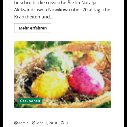
beschreibt die russische Ärztin Natalja
Aleksandrowna Nowikowa über 70 alltägliche
Krankheiten und...
Mehr
Mehr erfahren
Informationen
über
Buchtipp
„Russische
Volksmedizin“
Gesundheit
Sind Ostereier gefährlich?
admin
April 2, 2010
0