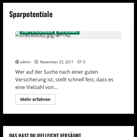
Sparpotentiale
EMPFEHLUNGEN
Wirtschaft
Sparpotentiale nutzen mit einem
Versicherungsvergleich
admin
November 23, 2011
0
Wer auf der Suche nach einer guten
Versicherung ist, stellt schnell fest, dass es
eine Vielzahl von...
Mehr
Mehr erfahren
Informationen
über
Sparpotentiale
nutzen
mit
einem
Versicherungsvergleich
DAS HAST DU VIELLEICHT VERSÄUMT