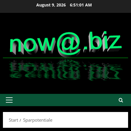
Zum
August 9, 2026
6:51:01 AM
Inhalt
springen
Primäres
Menü
Start
Sparpotentiale