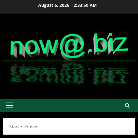
Zum
August 6, 2026
2:33:51 AM
Inhalt
springen
Primäres
Menü
Start
Zinsen