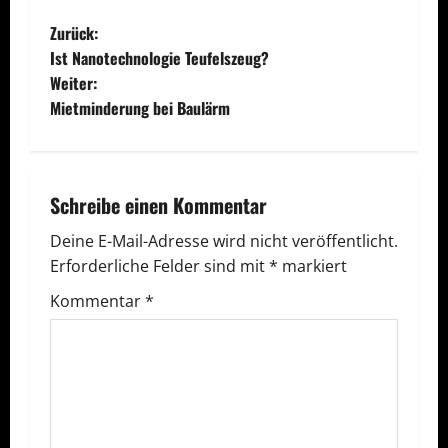
B
Zurück:
Ist Nanotechnologie Teufelszeug?
e
Weiter:
Mietminderung bei Baulärm
i
t
r
Schreibe einen Kommentar
a
Deine E-Mail-Adresse wird nicht veröffentlicht.
Erforderliche Felder sind mit
*
markiert
g
Kommentar
*
s
n
a