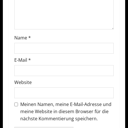
v
i
g
a
Name
*
t
E-Mail
*
i
o
Website
n
Meinen Namen, meine E-Mail-Adresse und
meine Website in diesem Browser für die
nächste Kommentierung speichern.