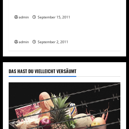
Vorsicht: Verzerrte Werbung
admin
September 15, 2011
Rechtliches
Vorsicht Risiko!
Der Verein der keiner ist
admin
September 2, 2011
DAS HAST DU VIELLEICHT VERSÄUMT