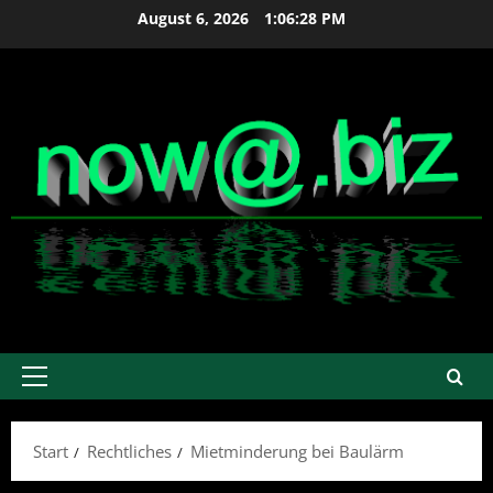
Zum
August 6, 2026
1:06:29 PM
Inhalt
springen
Primäres
Menü
Start
Rechtliches
Mietminderung bei Baulärm