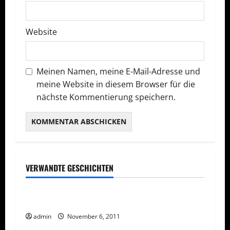
o
Website
n
Meinen Namen, meine E-Mail-Adresse und
meine Website in diesem Browser für die
nächste Kommentierung speichern.
VERWANDTE GESCHICHTEN
Rechtliches
Vorsicht Risiko!
Arbeiten Sie nicht mit Duft-Vergleichslisten
admin
November 6, 2011
Rechtliches
Vorsicht Risiko!