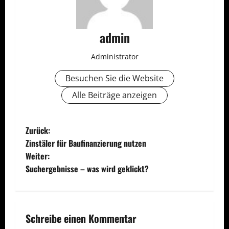
admin
Administrator
Besuchen Sie die Website
Alle Beiträge anzeigen
B
Zurück:
Zinstäler für Baufinanzierung nutzen
e
Weiter:
Suchergebnisse – was wird geklickt?
i
t
r
Schreibe einen Kommentar