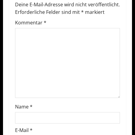
a
Deine E-Mail-Adresse wird nicht veröffentlicht.
Erforderliche Felder sind mit
*
markiert
g
Kommentar
*
s
n
a
v
i
g
a
Name
*
t
E-Mail
*
i