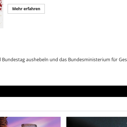
Mehr
Mehr erfahren
Informationen
über
Der
Krieg
um
die
Demokratie
 Bundestag aushebeln und das Bundesministerium für Gesun