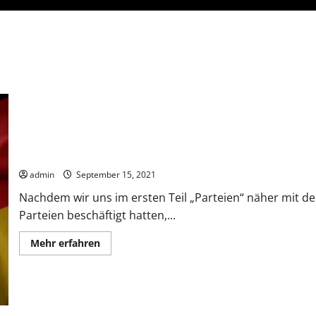
Die Qual mit der Wahl (Möglichkeiten)
admin
September 15, 2021
Nachdem wir uns im ersten Teil „Parteien“ näher mit 
Parteien beschäftigt hatten,...
Mehr
Mehr erfahren
Informationen
über
Die
Qual
mit
der
Wahl