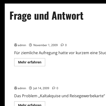
Frage und Antwort
Frage und Antwort
Verbraucher
Bergen Nanoprodukte Risiken?
admin
November 1, 2009
0
Für ziemliche Aufregung hatte vor kurzem eine St
Mehr
Mehr erfahren
Informationen
über
Frage und Antwort
Rechtliches
Vorsicht Risiko!
Bergen
Nanoprodukte
Risiken?
Kaltakquise und Reisegewerbe
admin
Juli 14, 2009
0
Das Problem „Kaltakquise und Reisegewerbekarte“ ist
Mehr
Mehr erfahren