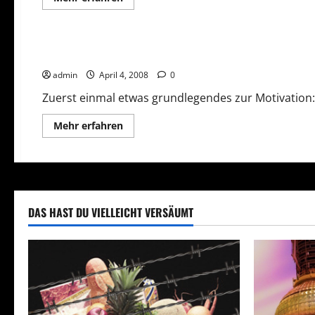
Informationen
über
Allgemeines
Frage und Antwort
Network Marketing
T
Kaltakquise
und
Reisegewerbe
Wie sinnvoll sind Motivationstrainings?
admin
April 4, 2008
0
Zuerst einmal etwas grundlegendes zur Motivation: 
Mehr
Mehr erfahren
Informationen
über
Wie
sinnvoll
sind
Motivationstrainings?
DAS HAST DU VIELLEICHT VERSÄUMT