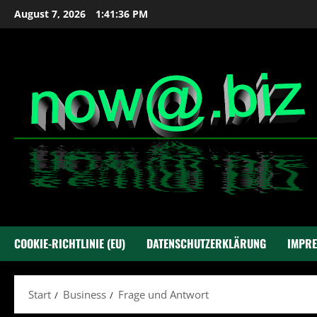
Zum
August 7, 2026
1:41:37 PM
Inhalt
springen
COOKIE-RICHTLINIE (EU)
DATENSCHUTZERKLÄRUNG
IMPR
Start
Business
Frage und Antwort