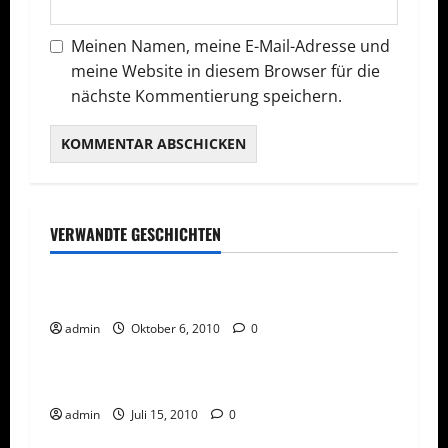
Meinen Namen, meine E-Mail-Adresse und
meine Website in diesem Browser für die
nächste Kommentierung speichern.
VERWANDTE GESCHICHTEN
Allgemeines
Unternehmer oder Unterlasser
admin
Oktober 6, 2010
0
Network Marketing
Social Media
Social Network für Network Marketing
admin
Juli 15, 2010
0
Network Marketing