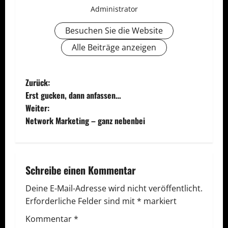
Administrator
Besuchen Sie die Website
Alle Beiträge anzeigen
B
Zurück:
Erst gucken, dann anfassen…
e
Weiter:
Network Marketing – ganz nebenbei
i
t
r
Schreibe einen Kommentar
a
Deine E-Mail-Adresse wird nicht veröffentlicht.
Erforderliche Felder sind mit
*
markiert
g
Kommentar
*