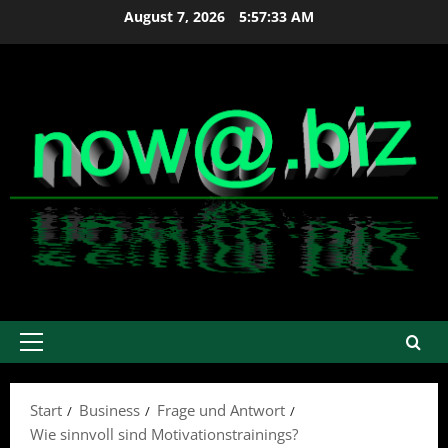
Zum
August 7, 2026
5:57:33 AM
Inhalt
springen
Primäres
Menü
Start
Business
Frage und Antwort
Wie sinnvoll sind Motivationstrainings?