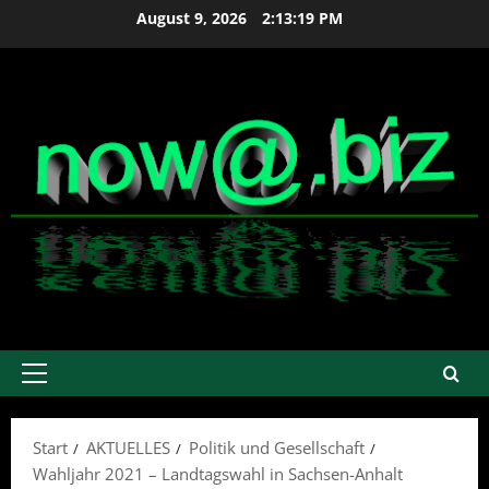
Zum
August 9, 2026
2:13:19 PM
Inhalt
springen
Primäres
Menü
Start
AKTUELLES
Politik und Gesellschaft
Wahljahr 2021 – Landtagswahl in Sachsen-Anhalt