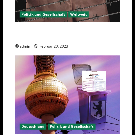
a
v
Politik und Gesellschaft
Weltweit
i
Sanktionen – wirtschaftliche
Vernichtungswaffen
g
admin
Februar 20, 2023
a
t
i
o
n
Deutschland
Politik und Gesellschaft