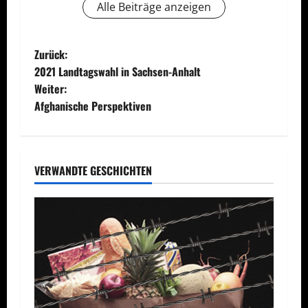
Alle Beiträge anzeigen
B
Zurück:
2021 Landtagswahl in Sachsen-Anhalt
e
Weiter:
Afghanische Perspektiven
i
t
r
VERWANDTE GESCHICHTEN
a
g
s
n