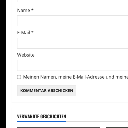
g
Name
*
a
t
E-Mail
*
i
o
Website
n
Meinen Namen, meine E-Mail-Adresse und meine
VERWANDTE GESCHICHTEN