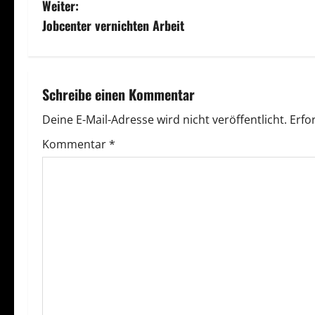
Weiter:
i
Jobcenter vernichten Arbeit
t
r
Schreibe einen Kommentar
a
Deine E-Mail-Adresse wird nicht veröffentlicht.
Erfo
g
Kommentar
*
s
n
a
v
i