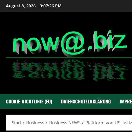
Zum
August 8, 2026
3:07:27 PM
Inhalt
springen
COOKIE-RICHTLINIE (EU)
DATENSCHUTZERKLÄRUNG
IMPR
Start
Business
Business NEWS
Plattform von US Justi