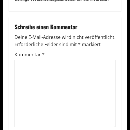
i
t
r
Schreibe einen Kommentar
a
Deine E-Mail-Adresse wird nicht veröffentlicht.
Erforderliche Felder sind mit
*
markiert
g
Kommentar
*
s
n
a
v
i
g