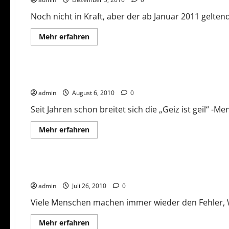
Staat?
Noch nicht in Kraft, aber der ab Januar 2011 gelten
Mehr
Mehr erfahren
Informationen
über
Politik und Gesellschaft
Jugendmediendienste-
Staatsvertrag
sorgt
Geiz – Die Kehrseite
für
Unsicherheit
admin
August 6, 2010
0
Seit Jahren schon breitet sich die „Geiz ist geil“ -Me
Mehr
Mehr erfahren
Informationen
über
Politik und Gesellschaft
Geiz
–
Die
Falscher Geiz kann teuer werden
Kehrseite
admin
Juli 26, 2010
0
Viele Menschen machen immer wieder den Fehler, Wa
Mehr
Mehr erfahren