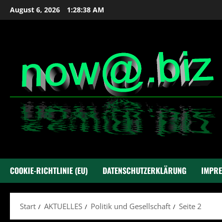
Zum
August 6, 2026
1:28:39 AM
Inhalt
springen
COOKIE-RICHTLINIE (EU)
DATENSCHUTZERKLÄRUNG
IMPR
Start
AKTUELLES
Politik und Gesellschaft
Seite 2