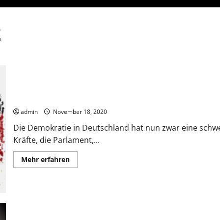
t
Der Krieg um die Demokratie
admin
November 18, 2020
Die Demokratie in Deutschland hat nun zwar eine schw
Kräfte, die Parlament,...
Mehr
Mehr erfahren
Informationen
über
Der
Krieg
um
die
Demokratie