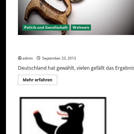
Politik und Gesellschaft
Weltweit
Deutschland
Politik und Gesellschaft
Deutschland hat gewählt – was nun?
admin
September 23, 2013
Deutschland hat gewählt, vielen gefällt das Ergebni
Mehr
Mehr erfahren
Informationen
über
Deutschland
hat
gewählt
–
was
nun?