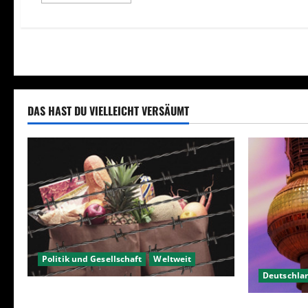
Informationen
über
Falscher
Geiz
kann
teuer
werden
DAS HAST DU VIELLEICHT VERSÄUMT
Politik und Gesellschaft
Weltweit
Deutschla
Sanktionen – wirtschaftliche