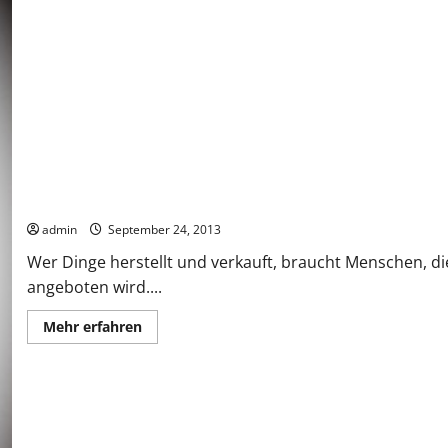
Man sägt am eigenen Wirtschaftsast
admin
September 24, 2013
Wer Dinge herstellt und verkauft, braucht Menschen, di
angeboten wird....
Mehr
Mehr erfahren
Informationen
über
Man
sägt
am
eigenen
Wirtschaftsast