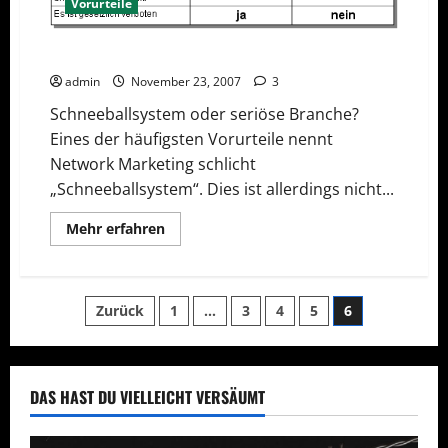
Vorurteile
Schneeballsystem oder seriöse Branche?
admin
November 23, 2007
3
Schneeballsystem oder seriöse Branche?
Eines der häufigsten Vorurteile nennt
Network Marketing schlicht
„Schneeballsystem“. Dies ist allerdings nicht...
Mehr
Mehr erfahren
Informationen
über
Schneeballsystem
oder
seriöse
Seitennummerierung
Zurück
1
…
3
4
5
6
Branche?
der
Beiträge
DAS HAST DU VIELLEICHT VERSÄUMT