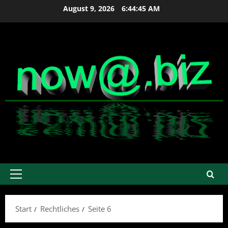
Zum
August 9, 2026
6:44:46 AM
Inhalt
springen
Primäres
Menü
Start
Rechtliches
Seite 6