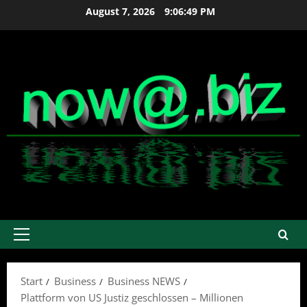
Zum
August 7, 2026
9:06:49 PM
Inhalt
springen
Primäres
Menü
Start
Business
Business NEWS
Plattform von US Justiz geschlossen – Millionen