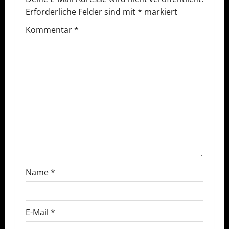
g
Erforderliche Felder sind mit
*
markiert
s
Kommentar
*
n
a
v
i
g
a
Name
*
t
i
E-Mail
*
o