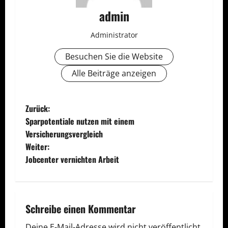
admin
Administrator
Besuchen Sie die Website
Alle Beiträge anzeigen
B
Zurück:
Sparpotentiale nutzen mit einem
e
Versicherungsvergleich
Weiter:
i
Jobcenter vernichten Arbeit
t
r
Schreibe einen Kommentar
a
Deine E-Mail-Adresse wird nicht veröffentlicht.