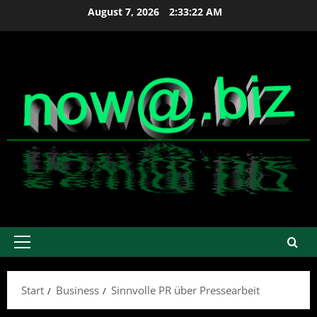
Zum
August 7, 2026
2:33:22 AM
Inhalt
springen
Primäres
Menü
Start
Business
Sinnvolle PR über Pressearbeit