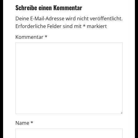
r
Schreibe einen Kommentar
a
Deine E-Mail-Adresse wird nicht veröffentlicht.
Erforderliche Felder sind mit
*
markiert
g
Kommentar
*
s
n
a
v
i
g
a
Name
*
t