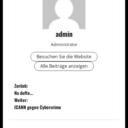
admin
Administrator
Besuchen Sie die Website
Alle Beiträge anzeigen
B
Zurück:
Na dufte…
e
Weiter:
ICANN gegen Cybercrime
i
t