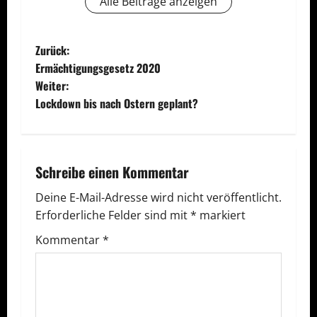
Alle Beiträge anzeigen
B
Zurück:
Ermächtigungsgesetz 2020
e
Weiter:
Lockdown bis nach Ostern geplant?
i
t
r
Schreibe einen Kommentar
a
Deine E-Mail-Adresse wird nicht veröffentlicht.
Erforderliche Felder sind mit
*
markiert
g
Kommentar
*
s
n