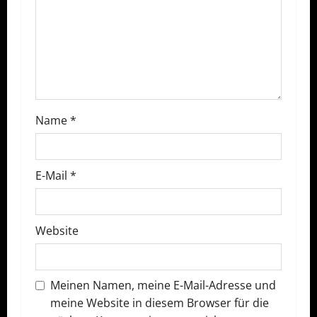
a
v
i
g
a
Name
*
t
E-Mail
*
i
o
Website
n
Meinen Namen, meine E-Mail-Adresse und
meine Website in diesem Browser für die