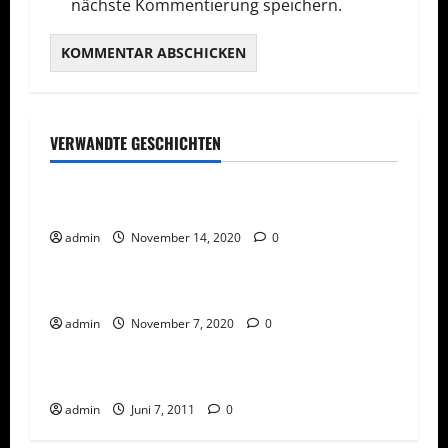
nächste Kommentierung speichern.
VERWANDTE GESCHICHTEN
Gesellschaft/Politik
NACHRICHTEN
Lockdown bis nach Ostern geplant?
admin
November 14, 2020
0
Gesellschaft/Politik
NACHRICHTEN
Ermächtigungsgesetz 2020
NACHRICHTEN
Pressemitteilungen
admin
November 7, 2020
0
Rechtliches
Sicherungsverwahrung
admin
Juni 7, 2011
0