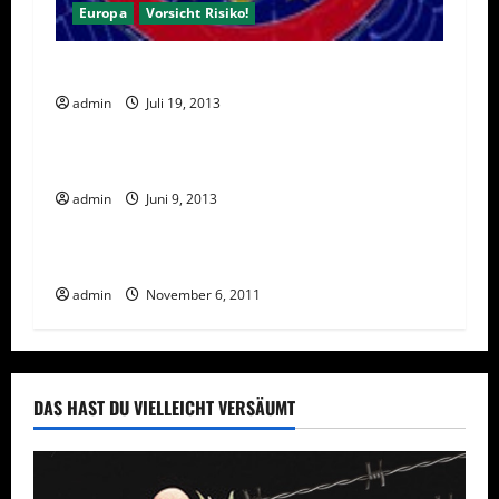
Europa
Vorsicht Risiko!
Droht Networkern ein EU Berufsverbot?
admin
Juli 19, 2013
Deutschland
Vorsicht Risiko!
Schuldenfalle für Neuunternehmer
admin
Juni 9, 2013
Rechtliches
Vorsicht Risiko!
Arbeiten Sie nicht mit Duft-Vergleichslisten
admin
November 6, 2011
DAS HAST DU VIELLEICHT VERSÄUMT