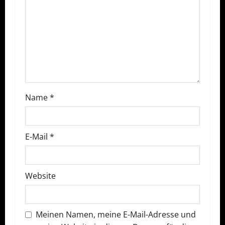
a
v
i
g
a
Name
*
t
E-Mail
*
i
o
Website
n
Meinen Namen, meine E-Mail-Adresse und