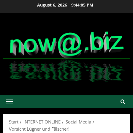
Zum
August 6, 2026
9:44:05 PM
Inhalt
springen
Primäres
Menü
Start
INTERNET ONLINE
Social Media
Vorsicht Lügner und Fälscher!