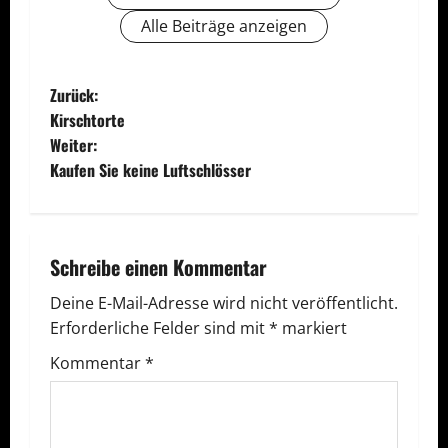
Alle Beiträge anzeigen
B
Zurück:
Kirschtorte
e
Weiter:
Kaufen Sie keine Luftschlösser
i
t
r
Schreibe einen Kommentar
a
Deine E-Mail-Adresse wird nicht veröffentlicht.
Erforderliche Felder sind mit
*
markiert
g
Kommentar
*
s
n