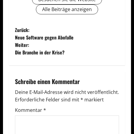
Alle Beiträge anzeigen
B
Zurück:
Neue Software gegen Abofalle
e
Weiter:
Die Branche in der Krise?
i
t
r
Schreibe einen Kommentar
a
Deine E-Mail-Adresse wird nicht veröffentlicht.
Erforderliche Felder sind mit
*
markiert
g
Kommentar
*
s
n