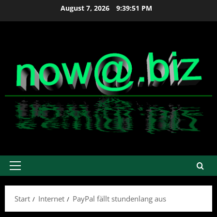
Zum
August 7, 2026
9:39:52 PM
Inhalt
springen
Primäres
Menü
Start
Internet
PayPal fällt stundenlang aus