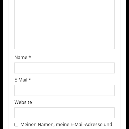
a
v
i
g
a
Name
*
t
E-Mail
*
i
o
Website
n
Meinen Namen, meine E-Mail-Adresse und