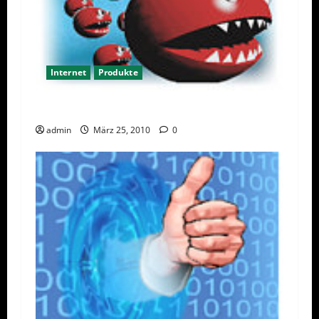
Internet
Produkte
Maximale Sicherheit mit Avira AntiVir 10
admin
März 25, 2010
0