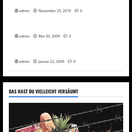
Wem gehören meine Kunden?
admin
November 25, 2010
0
Tagesgeschäft
Partyverkauf – Einkaufen im Wohnzimmer
Network Marketing
Tagesgeschäft
admin
Mai 30, 2009
0
Teamarbeit
Network Marketing und Internet
admin
Januar 22, 2009
0
DAS HAST DU VIELLEICHT VERSÄUMT