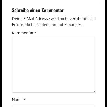
t
r
Schreibe einen Kommentar
a
Deine E-Mail-Adresse wird nicht veröffentlicht.
Erforderliche Felder sind mit
*
markiert
g
Kommentar
*
s
n
a
v
i
g
a
Name
*