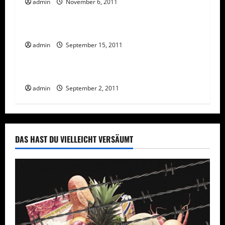
admin
November 6, 2011
Rechtliches
Vorsicht Risiko!
Vorsicht: Verzerrte Werbung
admin
September 15, 2011
Rechtliches
Vorsicht Risiko!
Der Verein der keiner ist
admin
September 2, 2011
DAS HAST DU VIELLEICHT VERSÄUMT