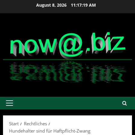
Zum
August 8, 2026
11:17:20 AM
Inhalt
springen
Primäres
Menü
Start
Rechtliches
Hundehalter sind für Haftpflicht-Zwang