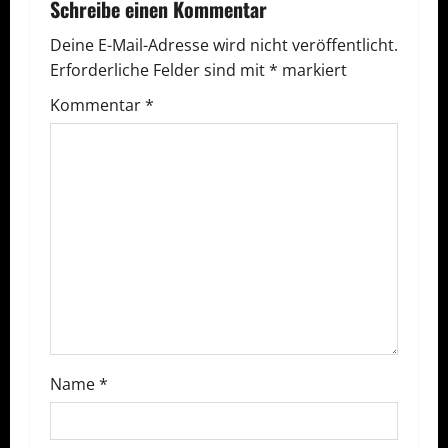
r
Schreibe einen Kommentar
a
Deine E-Mail-Adresse wird nicht veröffentlicht.
Erforderliche Felder sind mit
*
markiert
g
Kommentar
*
s
n
a
v
i
g
a
Name
*
t