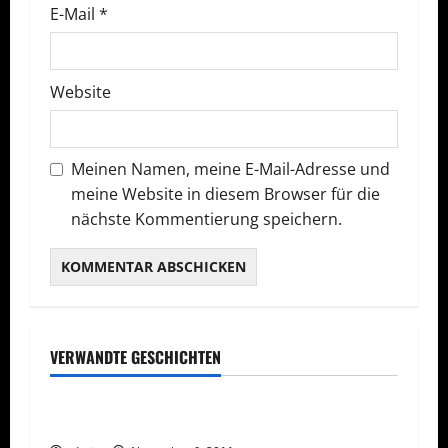
E-Mail
*
i
o
Website
n
Meinen Namen, meine E-Mail-Adresse und
meine Website in diesem Browser für die
nächste Kommentierung speichern.
VERWANDTE GESCHICHTEN
Rechtliches
Vorsicht Risiko!
Arbeiten Sie nicht mit Duft-Vergleichslisten