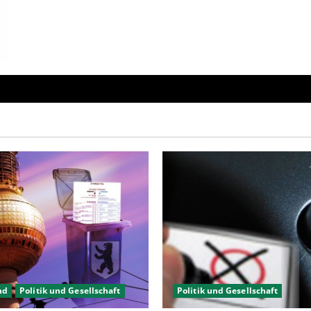
2012
die
Welt
unter?
nd
Politik und Gesellschaft
Politik und Gesellschaft