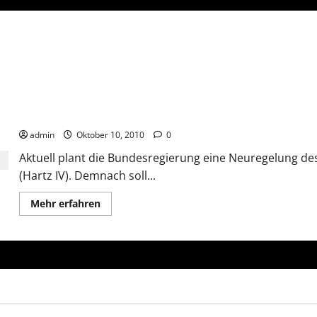
Hartz IV – Neue Sätze für Aufstocker
admin
Oktober 10, 2010
0
Aktuell plant die Bundesregierung eine Neuregelung des
(Hartz IV). Demnach soll...
Mehr
Mehr erfahren
Informationen
über
Hartz
IV
–
Neue
Sätze
für
Aufstocker