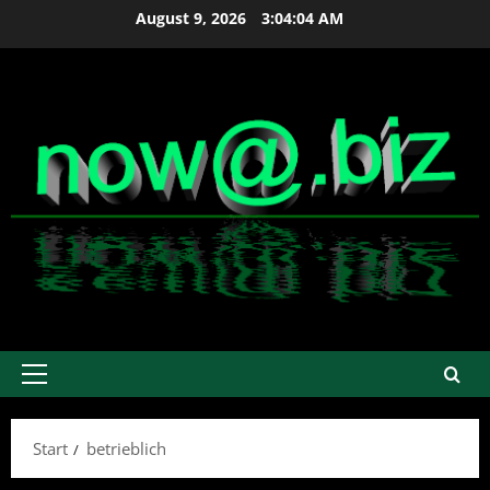
Zum
August 9, 2026
3:04:04 AM
Inhalt
springen
Primäres
Menü
Start
betrieblich