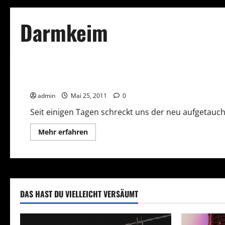
Darmkeim
ACHTUNG!
Gesundheit
Wundermittel gegen Darmkeim EHEC?
admin
Mai 25, 2011
0
Seit einigen Tagen schreckt uns der neu aufgetauch
Mehr
Mehr erfahren
Informationen
über
Wundermittel
gegen
Darmkeim
EHEC?
DAS HAST DU VIELLEICHT VERSÄUMT