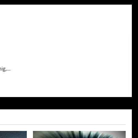
g,...