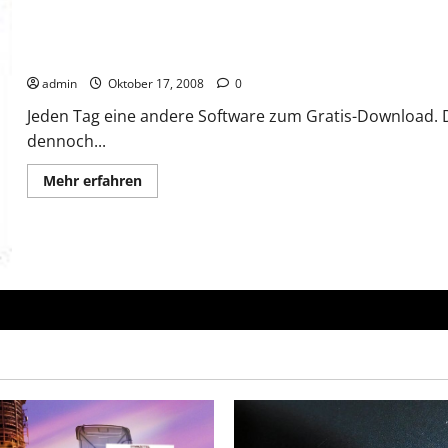
Softwaredownload – legal und kostenlos
admin
Oktober 17, 2008
0
Jeden Tag eine andere Software zum Gratis-Download. D
dennoch...
Mehr
Mehr erfahren
Informationen
über
Softwaredownload
–
legal
und
kostenlos