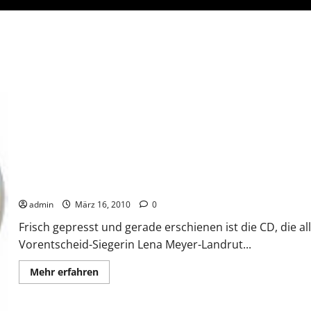
Lena Meyer-Landrut „Satellite“ gerade auf CD erschienen
admin
März 16, 2010
0
Frisch gepresst und gerade erschienen ist die CD, die al
Vorentscheid-Siegerin Lena Meyer-Landrut...
Mehr
Mehr erfahren
Informationen
über
Lena
Meyer-