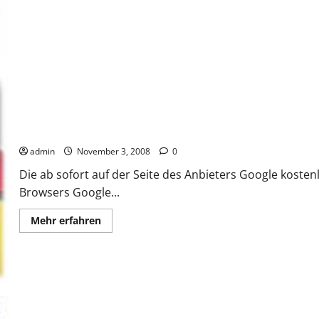
Landrut
„Satellite“
gerade
auf
CD
erschienen
Google Chrome in neuer Version
admin
November 3, 2008
0
Die ab sofort auf der Seite des Anbieters Google koste
Browsers Google...
Mehr
Mehr erfahren
Informationen
über
Google
Chrome
in
neuer
Version