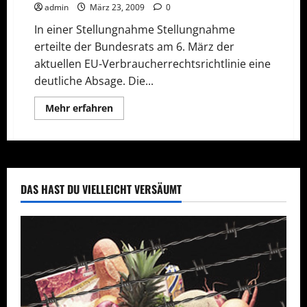
admin
März 23, 2009
0
In einer Stellungnahme Stellungnahme
erteilte der Bundesrats am 6. März der
aktuellen EU-Verbraucherrechtsrichtlinie eine
deutliche Absage. Die...
Mehr
Mehr erfahren
Informationen
über
Absage
an
schwaches
EU
Verbraucherrecht
DAS HAST DU VIELLEICHT VERSÄUMT